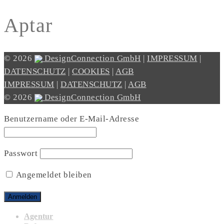
Aptar
© 2026
DesignConnection GmbH
|
IMPRESSUM
|
DATENSCHUTZ
|
COOKIES
|
AGB
IMPRESSUM
|
DATENSCHUTZ
|
AGB
© 2026
DesignConnection GmbH
Benutzername oder E-Mail-Adresse
Passwort
Angemeldet bleiben
Agentur