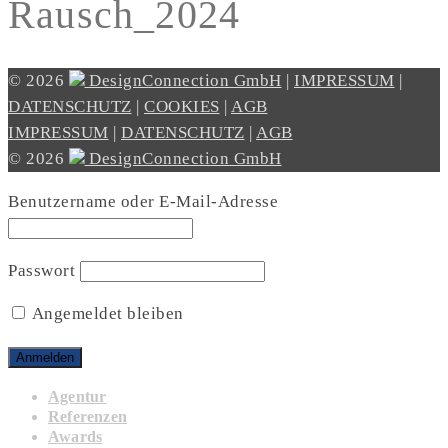
Rausch_2024
© 2026
DesignConnection GmbH
|
IMPRESSUM
|
DATENSCHUTZ
|
COOKIES
|
AGB
IMPRESSUM
|
DATENSCHUTZ
|
AGB
© 2026
DesignConnection GmbH
Benutzername oder E-Mail-Adresse
Passwort
Angemeldet bleiben
Agentur
Referenzen
Awards