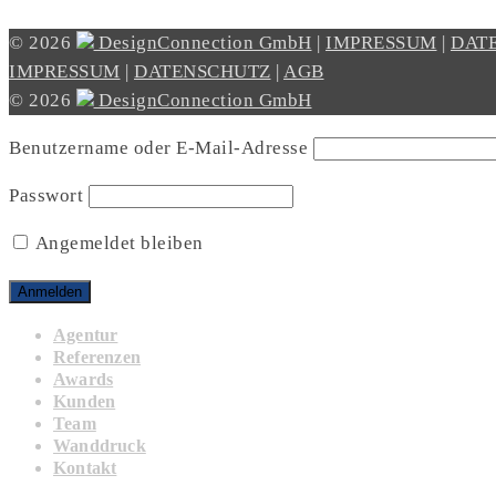
© 2026
DesignConnection GmbH
|
IMPRESSUM
|
DAT
IMPRESSUM
|
DATENSCHUTZ
|
AGB
© 2026
DesignConnection GmbH
Benutzername oder E-Mail-Adresse
Passwort
Angemeldet bleiben
Agentur
Referenzen
Awards
Kunden
Team
Wanddruck
Kontakt