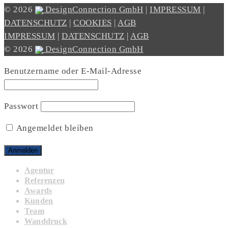
© 2026
DesignConnection GmbH
|
IMPRESSUM
|
DATENSCHUTZ
|
COOKIES
|
AGB
IMPRESSUM
|
DATENSCHUTZ
|
AGB
© 2026
DesignConnection GmbH
Benutzername oder E-Mail-Adresse
Passwort
Angemeldet bleiben
Agentur
Referenzen
Awards
Kunden
Team
Wanddruck