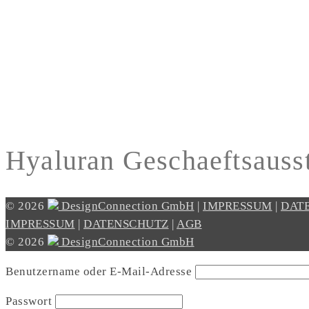
Hyaluran Geschaeftsauss
© 2026
DesignConnection GmbH
|
IMPRESSUM
|
DAT
IMPRESSUM
|
DATENSCHUTZ
|
AGB
© 2026
DesignConnection GmbH
Benutzername oder E-Mail-Adresse
Passwort