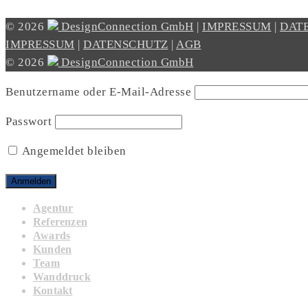
© 2026
DesignConnection GmbH
|
IMPRESSUM
|
DAT
IMPRESSUM
|
DATENSCHUTZ
|
AGB
© 2026
DesignConnection GmbH
Benutzername oder E-Mail-Adresse
Passwort
Angemeldet bleiben
Agentur
Referenzen
Awards
Kunden
Team
Wanddruck
Kontakt