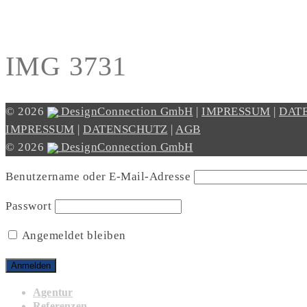
IMG 3731
© 2026
DesignConnection GmbH
|
IMPRESSUM
|
DAT
IMPRESSUM
|
DATENSCHUTZ
|
AGB
© 2026
DesignConnection GmbH
Benutzername oder E-Mail-Adresse
Passwort
Angemeldet bleiben
Agentur
Referenzen