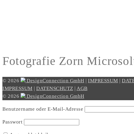
Fotografie Zorn Microsol
© 2026
DesignConnection GmbH
|
IMPRESSUM
|
DAT
IMPRESSUM
|
DATENSCHUTZ
|
AGB
© 2026
DesignConnection GmbH
Benutzername oder E-Mail-Adresse
Passwort