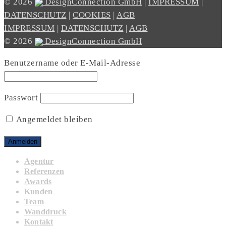
© 2026
DesignConnection GmbH
|
IMPRESSUM
|
DATENSCHUTZ
|
COOKIES
|
AGB
IMPRESSUM
|
DATENSCHUTZ
|
AGB
© 2026
DesignConnection GmbH
Benutzername oder E-Mail-Adresse
Passwort
Angemeldet bleiben
Agentur
Referenzen
Awards
Kunden
Team
Wanddruck
Kontakt