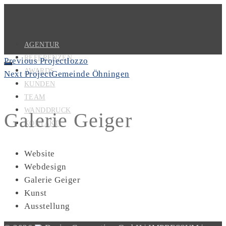
AGENTUR
REFERENZEN
Previous Project
Iozzo
AWARDS
Next Project
Gemeinde Öhningen
KUNDEN
TEAM
WANDDRUCK
Galerie Geiger
KONTAKT
Website
Webdesign
Galerie Geiger
Kunst
Ausstellung