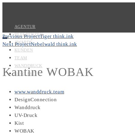
AGENTUR
REFERENZEN
Previous Project
Tiger think.ink
AWARDS
Next Project
Nebelwald think.ink
KUNDEN
TEAM
WANDDRUCK
Kantine WOBAK
KONTAKT
www.wanddruck.team
DesignConnection
Wanddruck
UV-Druck
Kist
WOBAK