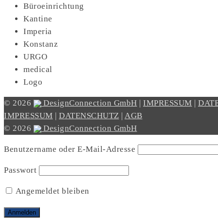
Büroeinrichtung
Kantine
Imperia
Konstanz
URGO
medical
Logo
© 2026
DesignConnection GmbH
|
IMPRESSUM
|
DAT
IMPRESSUM
|
DATENSCHUTZ
|
AGB
© 2026
DesignConnection GmbH
Benutzername oder E-Mail-Adresse
Passwort
Angemeldet bleiben