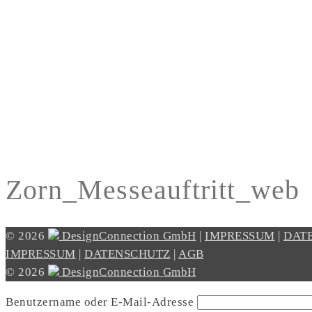
Zorn_Messeauftritt_web
© 2026
DesignConnection GmbH
|
IMPRESSUM
|
DAT
IMPRESSUM
|
DATENSCHUTZ
|
AGB
© 2026
DesignConnection GmbH
Benutzername oder E-Mail-Adresse