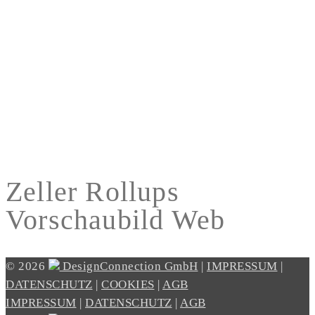
Zeller Rollups
Vorschaubild Web
© 2026
DesignConnection GmbH
|
IMPRESSUM
|
DATENSCHUTZ
|
COOKIES
|
AGB
IMPRESSUM
|
DATENSCHUTZ
|
AGB