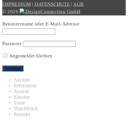
IMPRESSUM
|
DATENSCHUTZ
|
AGB
© 2026
DesignConnection GmbH
Benutzername oder E-Mail-Adresse
Passwort
Angemeldet bleiben
Agentur
Referenzen
Awards
Kunden
Team
Wanddruck
Kontakt