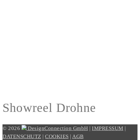
Showreel Drohne
© 2026
DesignConnection GmbH
|
IMPRESSUM
|
DATENSCHUTZ
|
COOKIES
|
AGB