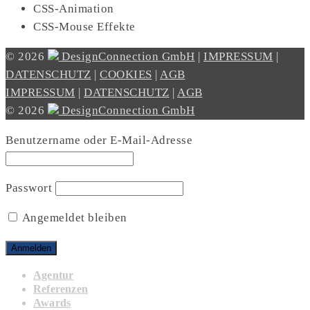
CSS-Animation
CSS-Mouse Effekte
© 2026
DesignConnection GmbH
|
IMPRESSUM
|
DATENSCHUTZ
|
COOKIES
|
AGB
IMPRESSUM
|
DATENSCHUTZ
|
AGB
© 2026
DesignConnection GmbH
Benutzername oder E-Mail-Adresse
Passwort
Angemeldet bleiben
Agentur
Referenzen
Awards