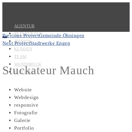
AGENTUR
REFERENZEN
Previous Project
Gemeinde Öhningen
AWARDS
Next Project
Stadtwerke Engen
KUNDEN
TEAM
WANDDRUCK
Stuckateur Mauch
KONTAKT
Website
Webdesign
responsive
Fotografie
Galerie
Portfolio