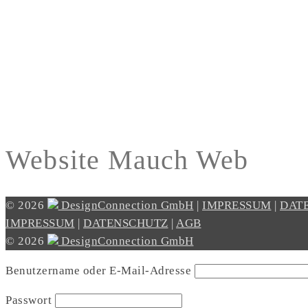
Website Mauch Web
© 2026
DesignConnection GmbH
|
IMPRESSUM
|
DAT
IMPRESSUM
|
DATENSCHUTZ
|
AGB
© 2026
DesignConnection GmbH
Benutzername oder E-Mail-Adresse
Passwort