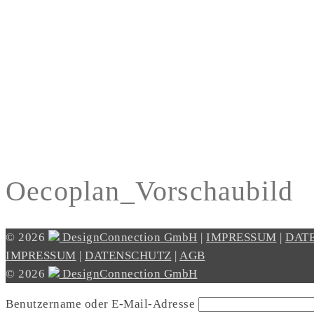
Oecoplan_Vorschaubild
© 2026
DesignConnection GmbH
|
IMPRESSUM
|
DAT
IMPRESSUM
|
DATENSCHUTZ
|
AGB
© 2026
DesignConnection GmbH
Benutzername oder E-Mail-Adresse