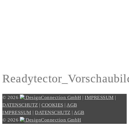
Readytector_Vorschaubil
© 2026
DesignConnection GmbH
|
IMPRESSUM
|
DATENSCHUTZ
|
COOKIES
|
AGB
IMPRESSUM
|
DATENSCHUTZ
|
AGB
© 2026
DesignConnection GmbH