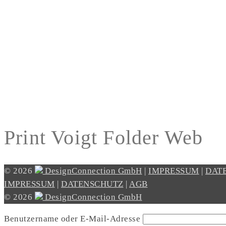
Print Voigt Folder Web
© 2026
DesignConnection GmbH
|
IMPRESSUM
|
DAT
IMPRESSUM
|
DATENSCHUTZ
|
AGB
© 2026
DesignConnection GmbH
Benutzername oder E-Mail-Adresse