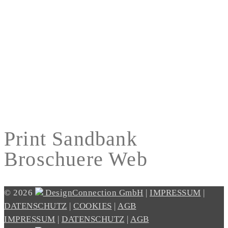
Print Sandbank
Broschuere Web
© 2026
DesignConnection GmbH
|
IMPRESSUM
|
DATENSCHUTZ
|
COOKIES
|
AGB
IMPRESSUM
|
DATENSCHUTZ
|
AGB