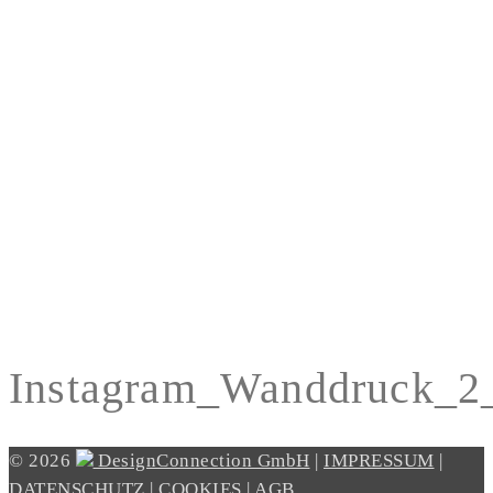
Instagram_Wanddruck_2
© 2026
DesignConnection GmbH
|
IMPRESSUM
|
DATENSCHUTZ
|
COOKIES
|
AGB