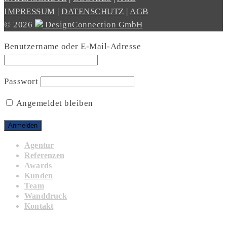
IMPRESSUM
|
DATENSCHUTZ
|
AGB
© 2026
DesignConnection GmbH
Benutzername oder E-Mail-Adresse
Passwort
Angemeldet bleiben
Agentur
Referenzen
Awards
Kunden
Team
Wanddruck
Kontakt