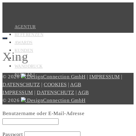
AGENTUR
REFERENZEN
AWARDS
KUNDEN
Xing
TEAM
WANDDRUCK
KONTAKT
© 2026
DesignConnection GmbH
|
IMPRESSUM
|
DATENSCHUTZ
|
COOKIES
|
AGB
IMPRESSUM
|
DATENSCHUTZ
|
AGB
© 2026
DesignConnection GmbH
Benutzername oder E-Mail-Adresse
Passwort