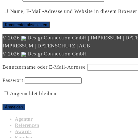
Name, E-Mail-Adresse und Website in diesem Browser
© 2026
DesignConnection GmbH
|
IMPRESSUM
|
DAT
IMPRESSUM
|
DATENSCHUTZ
|
AGB
© 2026
DesignConnection GmbH
Benutzername oder E-Mail-Adresse
Passwort
Angemeldet bleiben
Agentur
Referenzen
Awards
Kunden