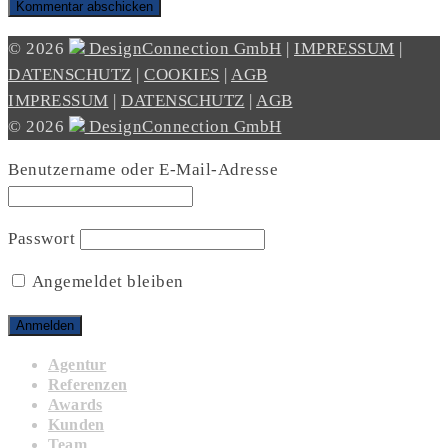
© 2026
DesignConnection GmbH
|
IMPRESSUM
|
DATENSCHUTZ
|
COOKIES
|
AGB
IMPRESSUM
|
DATENSCHUTZ
|
AGB
© 2026
DesignConnection GmbH
Benutzername oder E-Mail-Adresse
Passwort
Angemeldet bleiben
Agentur
Referenzen
Awards
Kunden
Team